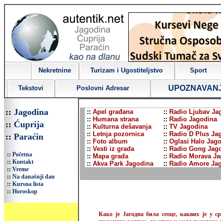
Nekretnine
Turizam i Ugostiteljstvo
Sport
UPOZNAVAN
Tekstovi
Poslovni Adresar
::
Jagodina
::
Apel građana
::
Radio Ljubav Ja
::
Humana strana
::
Radio Jagodina
::
Ćuprija
::
Kulturna dešavanja
::
TV Jagodina
::
Letnja pozornica
::
Radio D Plus Ja
::
Paraćin
::
Foto album
::
Oglasi Halo Jag
::
Vesti iz grada
::
Radio Gong Jag
::
Početna
::
Mapa grada
::
Radio Morava Ja
::
Kontakt
::
Akva Park Jagodina
::
Radio Amore Ja
::
Vreme
::
Na današnji dan
::
Kursna lista
::
Horoskop
Како је Јагодна била сеоце, каквих је у 