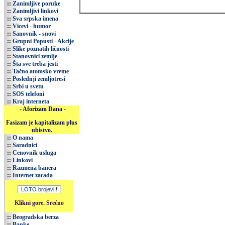
::
Zanimljive poruke
::
Zanimljivi linkovi
::
Sva srpska imena
::
Vicevi - humor
::
Sanovnik - snovi
::
Grupni Popusti - Akcije
::
Slike poznatih ličnosti
::
Stanovnici zemlje
::
Šta sve treba jesti
::
Tačno atomsko vreme
::
Poslednji zemljotresi
::
Srbi u svetu
::
SOS telefoni
::
Kraj interneta
- Aforizam Dana -
Fasizam je kapitalizam plus
ubistvo.
::
O nama
::
Saradnici
::
Cenovnik usluga
::
Linkovi
::
Razmena banera
::
Internet zarada
Klikni gore. Srećno
::
Beogradska berza
::
Banke