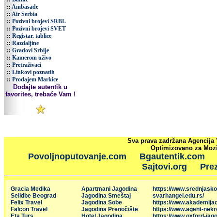
::
Ambasade
::
Air Serbia
::
Pozivni brojevi SRBI.
::
Pozivni brojevi SVET
::
Registar. tablice
::
Razdaljine
::
Gradovi Srbije
::
Kamerom uživo
::
Pretraživaci
::
Linkovi poznatih
::
Prodajem Markice
Dodajte autentik u
favorites, trebaće Vam !
Sva prava zadržana Agencija 
Optimizovano za Mozil
Povoljnoputovanje.com
Bgautentik.com
Sajtovi.org
Prez
Gracia Medika
Apartmani Jagodina
https://www.srednjasko
Selidbe Beograd
Jagodina Smeštaj
svarhangel.edu.rs/
Felix Travel
Jagodina Sobe
https://www.akademija
Falcon Travel
Jagodina Prenočište
https://www.agent-nekr
Eta Turs
Hotel Jagodina
https://www.oxford-jago