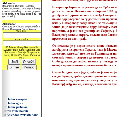
писменим људима, па отуда и мало података и
Историчар Јиричек је указао да су Срби из 
да их је, после Немањиног избијања 1183. 
догађаја већ држао области између Скадра и 
па ово даје уверење да су досељеници пренели
века у Поморављу вазда имали за такмаце Уга
запис да је византијском цару Манојлу Ко
царевине, а један део јужније од Софије, у
Благојевградском округу, налази село Јагод
пресељени из овог краја.
Од недавна је у науци нешто више познато 
догађајима из времена Турака, када је Мехме
„његових житеља“ иселио на Галипоље и под 
сачувају језик и уверење да потичу из Јагод
Срби држали до својих навика у погледу ве
отпора према многим претапањима била и жеља
Сеоце Јагодна, веле једни, добило је име по ј
све до Бунара, срећу цветно црвене оазе ов
означава плод дуда, ако се има у виду да с
Коситор) међу њима, изгледа, и ближњем Јух
::
Online časopisi
::
Online igrice
::
Online psiholog
::
Sve vrste bolesti
::
Kalendar svetskih dana