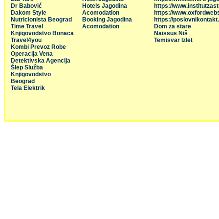
Dr Babović
Hotels Jagodina
https://www.institutzas
Dakom Style
Acomodation
https://www.oxfordweb
Nutricionista Beograd
Booking Jagodina
https://poslovnikontakt
Time Travel
Acomodation
Dom za stare
Knjigovodstvo Bonaca
Naissus Niš
Travel4you
Temisvar Izlet
Kombi Prevoz Robe
Operacija Vena
Detektivska Agencija
Šlep Služba
Knjigovodstvo
Beograd
Tela Elektrik