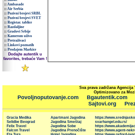
::
Ambasade
::
Air Serbia
::
Pozivni brojevi SRBI.
::
Pozivni brojevi SVET
::
Registar. tablice
::
Razdaljine
::
Gradovi Srbije
::
Kamerom uživo
::
Pretraživaci
::
Linkovi poznatih
::
Prodajem Markice
Dodajte autentik u
favorites, trebaće Vam !
Sva prava zadržana Agencija 
Optimizovano za Mozil
Povoljnoputovanje.com
Bgautentik.com
Sajtovi.org
Prez
Gracia Medika
Apartmani Jagodina
https://www.srednjasko
Selidbe Beograd
Jagodina Smeštaj
svarhangel.edu.rs/
Felix Travel
Jagodina Sobe
https://www.akademija
Falcon Travel
Jagodina Prenočište
https://www.agent-nekr
Eta Turs
Hotel Jagodina
https://www.oxford-jago