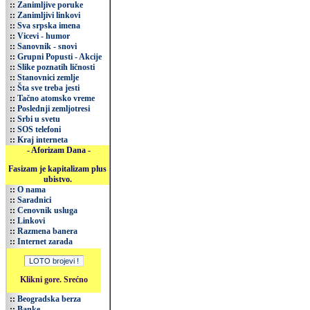
::
Zanimljive poruke
::
Zanimljivi linkovi
::
Sva srpska imena
::
Vicevi - humor
::
Sanovnik - snovi
::
Grupni Popusti - Akcije
::
Slike poznatih ličnosti
::
Stanovnici zemlje
::
Šta sve treba jesti
::
Tačno atomsko vreme
::
Poslednji zemljotresi
::
Srbi u svetu
::
SOS telefoni
::
Kraj interneta
- Aforizam Dana -
Fasizam je kapitalizam plus
ubistvo.
::
O nama
::
Saradnici
::
Cenovnik usluga
::
Linkovi
::
Razmena banera
::
Internet zarada
Klikni gore. Srećno
::
Beogradska berza
::
Banke