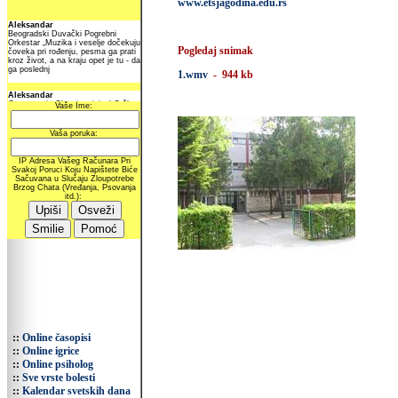
www.etsjagodina.edu.rs
Pogledaj snimak
1.wmv
- 944 kb
::
Online časopisi
::
Online igrice
::
Online psiholog
::
Sve vrste bolesti
::
Kalendar svetskih dana