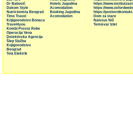
Dr Babović
Hotels Jagodina
https://www.institutzas
Dakom Style
Acomodation
https://www.oxfordweb
Nutricionista Beograd
Booking Jagodina
https://poslovnikontakt
Time Travel
Acomodation
Dom za stare
Knjigovodstvo Bonaca
Naissus Niš
Travel4you
Temisvar Izlet
Kombi Prevoz Robe
Operacija Vena
Detektivska Agencija
Šlep Služba
Knjigovodstvo
Beograd
Tela Elektrik