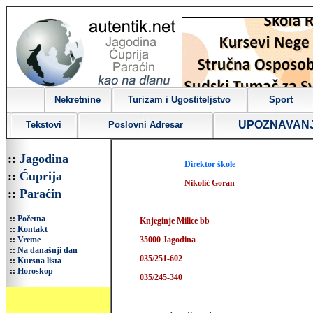
Nekretnine
Turizam i Ugostiteljstvo
Sport
UPOZNAVAN
Tekstovi
Poslovni Adresar
::
Jagodina
Direktor škole
::
Ćuprija
Nikolić Goran
::
Paraćin
::
Početna
Knjeginje Milice bb
::
Kontakt
::
Vreme
35000 Jagodina
::
Na današnji dan
035/251-602
::
Kursna lista
::
Horoskop
035/245-340