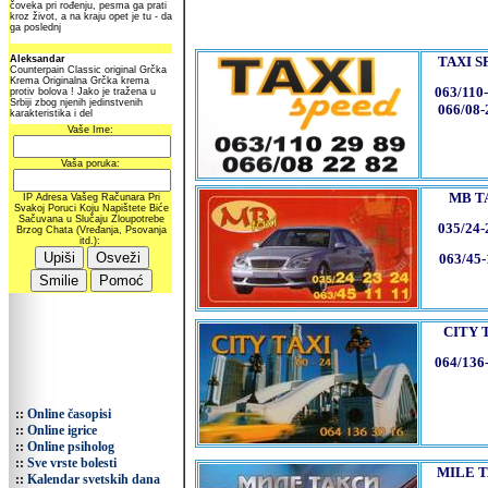
TAXI S
063/110
066/08-
MB T
035/24-
063/45-
CITY 
064/136
::
Online časopisi
::
Online igrice
::
Online psiholog
::
Sve vrste bolesti
MILE T
::
Kalendar svetskih dana