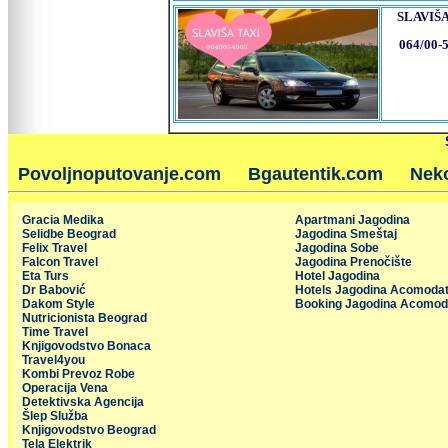
SLAVIŠA
064/00-
Povoljnoputovanje.com
Bgautentik.com
Nek
Gracia Medika
Apartmani Jagodina
Selidbe Beograd
Jagodina Smeštaj
Felix Travel
Jagodina Sobe
Falcon Travel
Jagodina Prenočište
Eta Turs
Hotel Jagodina
Dr Babović
Hotels Jagodina Acomodat
Dakom Style
Booking Jagodina Acomod
Nutricionista Beograd
Time Travel
Knjigovodstvo Bonaca
Travel4you
Kombi Prevoz Robe
Operacija Vena
Detektivska Agencija
Šlep Služba
Knjigovodstvo Beograd
Tela Elektrik