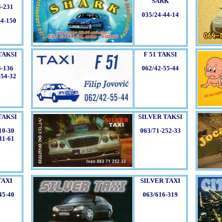
SARK
4-231
035/24-44-14
-4-150
TAKSI
F 51 TAKSI
6-136
062/42-55-44
-54-32
TAKSI
SILVER TAKSI
10-30
063/71-252-33
11-61
TAXI
SILVER TAXI
45-40
063/616-319