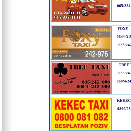
065/224
FOXY -
064/13-
035/24
TREF 
035/24
060/4-2
KEKEC
0800/08