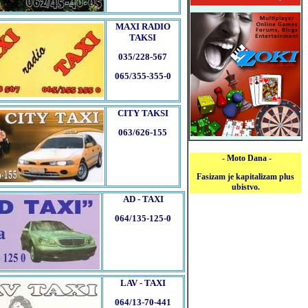
MAXI RADIO
TAKSI
035/228-567
065/355-355-0
CITY TAKSI
063/626-155
- Moto Dana -
Fasizam je kapitalizam plus
ubistvo.
AD - TAXI
064/135-125-0
LAV - TAXI
064/13-70-441