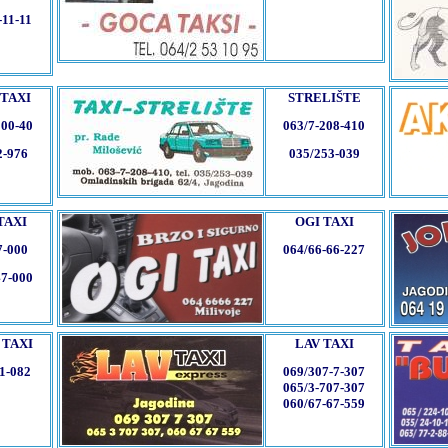
-11-11
 TAXI
STRELIŠTE
200-40
063/7-208-410
2-976
035/253-039
TAXI
OGI TAXI
7-000
064/66-66-227
47-000
 TAXI
LAV TAXI
1-082
069/307-7-307
065/3-707-307
060/67-67-559