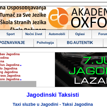
Sport
Noćni život
Automobili
Oglasi
Foru
POZNAVANJE
BG AUTENTIK
Psihologija
ubav Jagodina
godina
ina
lus Jagodina
lo Jagodina
ng Jagodina
rava Jagodina
ore Jagodina
Jagodinski Taksisti
Taxi sluzbe u Jagodini - Taksi Jagodina