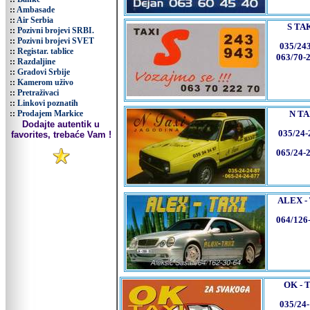
::
Ambasade
::
Air Serbia
S TA
::
Pozivni brojevi SRBI.
::
Pozivni brojevi SVET
035/24
::
Registar. tablice
063/70-
::
Razdaljine
::
Gradovi Srbije
::
Kamerom uživo
::
Pretraživaci
::
Linkovi poznatih
::
Prodajem Markice
N TA
Dodajte autentik u
035/24-
favorites, trebaće Vam !
065/24-
ALEX -
064/126
OK - 
035/24-