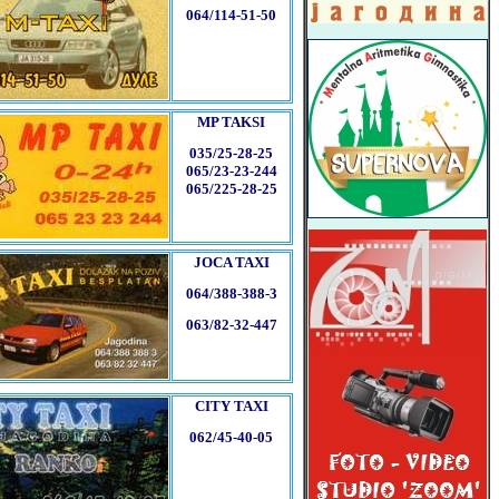
064/114-51-50
MP TAKSI
035/25-28-25
065/23-23-244
065/225-2
8-25
JOCA TAXI
064/388-388-3
063/82-32-447
CITY TAXI
062/45-40-05