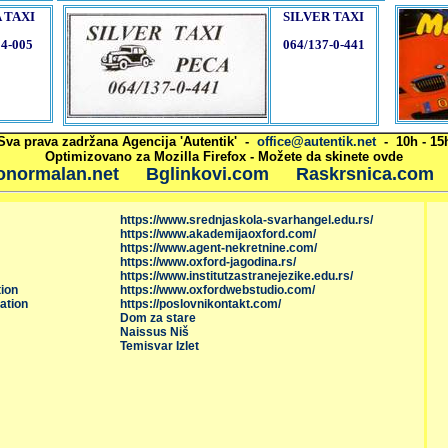
 TAXI
SILVER TAXI
54-005
064/137-0-441
Sva prava zadržana Agencija 'Autentik' -
office@autentik.net
- 10h - 15
Optimizovano za Mozilla Firefox - Možete da skinete ovde
onormalan.net
Bglinkovi.com
Raskrsnica.com
https://www.srednjaskola-svarhangel.edu.rs/
https://www.akademijaoxford.com/
https://www.agent-nekretnine.com/
https://www.oxford-jagodina.rs/
https://www.institutzastranejezike.edu.rs/
ion
https://www.oxfordwebstudio.com/
ation
https://poslovnikontakt.com/
Dom za stare
Naissus Niš
Temisvar Izlet