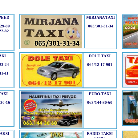
PEED
MIRJANA
TAXI
-29-89
065/301-31-34
22-82
AXI
ĐOLE TAXI
23-24
064/12-17-901
11-11
TAXI
EURO-TAXI
-30-16
063/144-30-60
AKSI
RADIO TAKSI