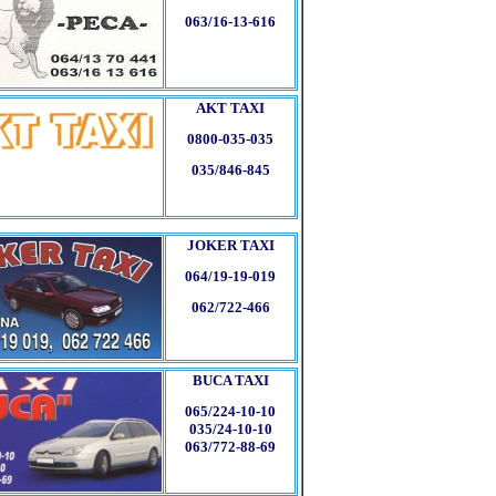
063/16-13-616
AKT TAXI
0800-035-035
035/846-845
JOKER TAXI
064/19-19-019
062/722-466
BUCA TAXI
065/224-10-10
035/24-10-10
063/772-88-69