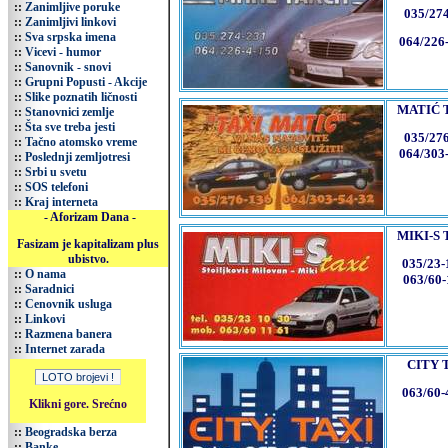
::
Zanimljive poruke
035/27
::
Zanimljivi linkovi
::
Sva srpska imena
064/226
::
Vicevi - humor
::
Sanovnik - snovi
::
Grupni Popusti - Akcije
::
Slike poznatih ličnosti
MATIĆ 
::
Stanovnici zemlje
::
Šta sve treba jesti
035/27
::
Tačno atomsko vreme
064/303
::
Poslednji zemljotresi
::
Srbi u svetu
::
SOS telefoni
::
Kraj interneta
- Aforizam Dana -
MIKI-S 
Fasizam je kapitalizam plus
ubistvo.
035/23-
::
O nama
063/60-
::
Saradnici
::
Cenovnik usluga
::
Linkovi
::
Razmena banera
::
Internet zarada
CITY 
063/60-
Klikni gore. Srećno
::
Beogradska berza
::
Banke