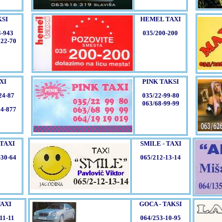
KSI
HEMEL TAXI
3-943
035/200-200
222-70
XI
PINK TAKSI
24-87
035/22-99-80
063/68-99-99
24-877
 TAXI
SMILE - TAXI
-30-64
065/212-13-14
TAXI
GOCA - TAKSI
11-11
064/253-10-95