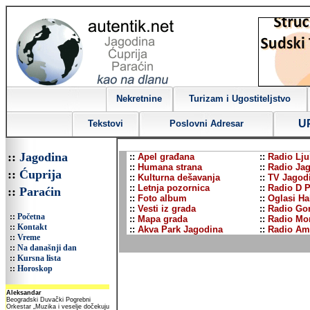
Nekretnine
Turizam i Ugostiteljstvo
U
Tekstovi
Poslovni Adresar
::
Jagodina
::
Apel građana
::
Radio Lj
::
Humana strana
::
Radio Ja
::
Ćuprija
::
Kulturna dešavanja
::
TV Jagod
::
Letnja pozornica
::
Radio D P
::
Paraćin
::
Foto album
::
Oglasi Ha
::
Vesti iz grada
::
Radio Go
::
Početna
::
Mapa grada
::
Radio Mo
::
Kontakt
::
Akva Park Jagodina
::
Radio Am
::
Vreme
::
Na današnji dan
::
Kursna lista
::
Horoskop