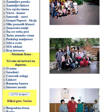
::
Zanimljive poruke
::
Zanimljivi linkovi
::
Sva srpska imena
::
Vicevi - humor
::
Sanovnik - snovi
::
Grupni Popusti - Akcije
::
Slike poznatih ličnosti
::
Stanovnici zemlje
::
Šta sve treba jesti
::
Tačno atomsko vreme
::
Poslednji zemljotresi
::
Srbi u svetu
::
SOS telefoni
::
Kraj interneta
- Aforizam Dana -
Svi smo mi mrtvaci na
dopustu.
::
O nama
::
Saradnici
::
Cenovnik usluga
::
Linkovi
::
Razmena banera
::
Internet zarada
Klikni gore. Srećno
::
Beogradska berza
::
Banke