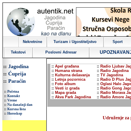
Nekretnine
Turizam i Ugostiteljstvo
Sport
UPOZNAVAN
Tekstovi
Poslovni Adresar
::
Jagodina
::
Apel građana
::
Radio Ljubav Ja
::
Humana strana
::
Radio Jagodina
::
Ćuprija
::
Kulturna dešavanja
::
TV Jagodina
::
Letnja pozornica
::
Radio D Plus Ja
::
Paraćin
::
Foto album
::
Oglasi Halo Jag
::
Vesti iz grada
::
Radio Gong Jag
::
Početna
::
Mapa grada
::
Radio Morava Ja
::
Kontakt
::
Akva Park Jagodina
::
Radio Amore Ja
::
Vreme
::
Na današnji dan
::
Kursna lista
::
Horoskop
Udruženje za