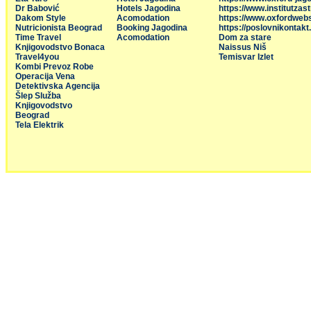
Dr Babović
Hotels Jagodina
https://www.institutzas
Dakom Style
Acomodation
https://www.oxfordweb
Nutricionista Beograd
Booking Jagodina
https://poslovnikontakt
Time Travel
Acomodation
Dom za stare
Knjigovodstvo Bonaca
Naissus Niš
Travel4you
Temisvar Izlet
Kombi Prevoz Robe
Operacija Vena
Detektivska Agencija
Šlep Služba
Knjigovodstvo
Beograd
Tela Elektrik