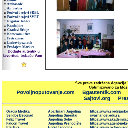
::
Ambasade
::
Air Serbia
::
Pozivni brojevi SRBI.
::
Pozivni brojevi SVET
::
Registar. tablice
::
Razdaljine
::
Gradovi Srbije
::
Kamerom uživo
::
Pretraživaci
::
Linkovi poznatih
::
Prodajem Markice
Dodajte autentik u
favorites, trebaće Vam !
Sva prava zadržana Agencija 
Optimizovano za Mozil
Povoljnoputovanje.com
Bgautentik.com
Sajtovi.org
Prez
Gracia Medika
Apartmani Jagodina
https://www.srednjasko
Selidbe Beograd
Jagodina Smeštaj
svarhangel.edu.rs/
Felix Travel
Jagodina Sobe
https://www.akademija
Falcon Travel
Jagodina Prenočište
https://www.agent-nekr
Eta Turs
Hotel Jagodina
https://www.oxford-jago