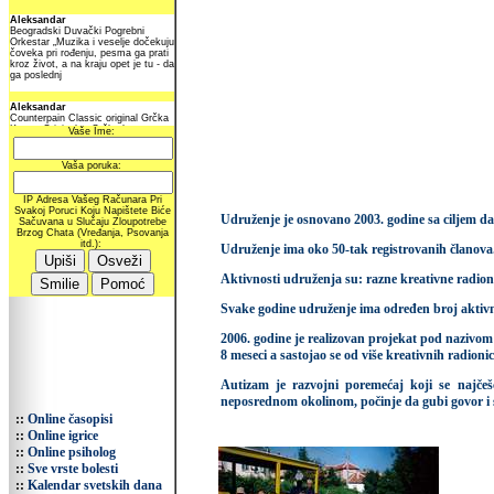
Udruženje je osnovano 2003. godine sa ciljem da 
Udruženje ima oko 50-tak registrovanih članova
Aktivnosti udruženja su: razne kreativne radion
Svake godine udruženje ima određen broj aktivnos
2006. godine je realizovan projekat pod nazivom ''
8 meseci a sastojao se od više kreativnih radioni
Autizam je razvojni poremećaj koji se najčeš
neposrednom okolinom, počinje da gubi govor i
::
Online časopisi
::
Online igrice
::
Online psiholog
::
Sve vrste bolesti
::
Kalendar svetskih dana