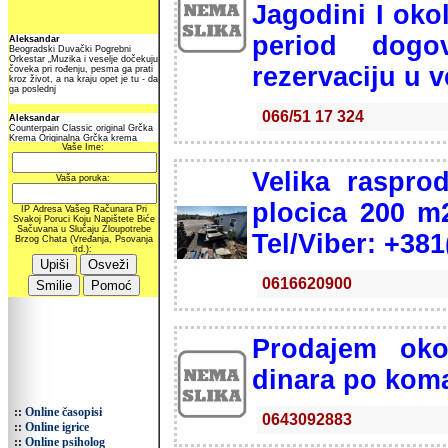
Jagodini I oko
period dogov
rezervaciju u 
066/51 17 324
Velika raspro
plocica 200 m2
Tel/Viber: +38
0616620900
Prodajem ok
dinara po kom
::
Online časopisi
0643092883
::
Online igrice
::
Online psiholog