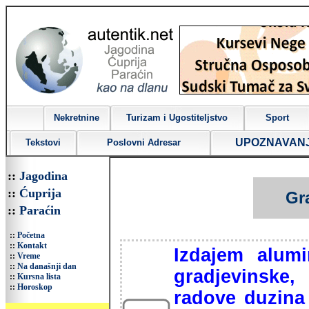
Nekretnine
Turizam i Ugostiteljstvo
Sport
UPOZNAVAN
Tekstovi
Poslovni Adresar
::
Jagodina
::
Ćuprija
Gr
::
Paraćin
::
Početna
::
Kontakt
Izdajem alum
::
Vreme
::
Na današnji dan
gradjevinske
::
Kursna lista
::
Horoskop
radove duzina 