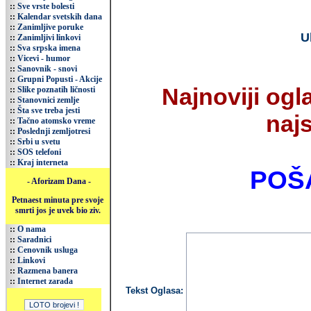
::
Sve vrste bolesti
::
Kalendar svetskih dana
::
Zanimljive poruke
U
::
Zanimljivi linkovi
::
Sva srpska imena
::
Vicevi - humor
::
Sanovnik - snovi
::
Grupni Popusti - Akcije
Najnoviji og
::
Slike poznatih ličnosti
::
Stanovnici zemlje
::
Šta sve treba jesti
najs
::
Tačno atomsko vreme
::
Poslednji zemljotresi
::
Srbi u svetu
::
SOS telefoni
::
Kraj interneta
POŠALJIT
- Aforizam Dana -
Petnaest minuta pre svoje
smrti jos je uvek bio ziv.
::
O nama
::
Saradnici
::
Cenovnik usluga
::
Linkovi
::
Razmena banera
::
Internet zarada
Tekst Oglasa: