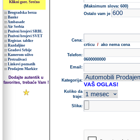
Klikni gore. Srećno
(Maksimum slova: 600)
::
Beogradska berza
Ostalo vam je
::
Banke
::
Ambasade
::
Air Serbia
::
Pozivni brojevi SRBI.
::
Pozivni brojevi SVET
Cena:
::
Registar. tablice
crticu
/
ako nema cena
::
Razdaljine
::
Gradovi Srbije
::
Kamerom uživo
Telefon:
0600000000
::
Pretraživaci
::
Linkovi poznatih
Email:
::
Prodajem Markice
Dodajte autentik u
Kategorija:
favorites, trebaće Vam !
VAŠ OGLAS!
Koliko da
traje:
Slika: