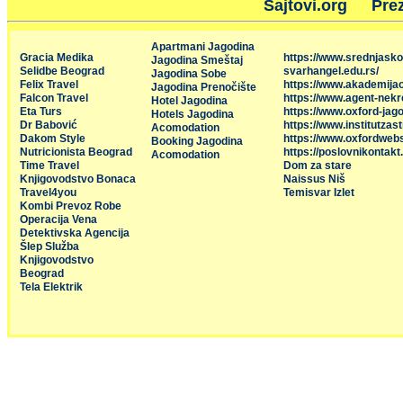
Sajtovi.org
Prez
Apartmani Jagodina
Gracia Medika
https://www.srednjasko
Jagodina Smeštaj
Selidbe Beograd
svarhangel.edu.rs/
Jagodina Sobe
Felix Travel
https://www.akademija
Jagodina Prenočište
Falcon Travel
https://www.agent-nekr
Hotel Jagodina
Eta Turs
https://www.oxford-jago
Hotels Jagodina
Dr Babović
https://www.institutzas
Acomodation
Dakom Style
https://www.oxfordweb
Booking Jagodina
Nutricionista Beograd
https://poslovnikontakt
Acomodation
Time Travel
Dom za stare
Knjigovodstvo Bonaca
Naissus Niš
Travel4you
Temisvar Izlet
Kombi Prevoz Robe
Operacija Vena
Detektivska Agencija
Šlep Služba
Knjigovodstvo
Beograd
Tela Elektrik