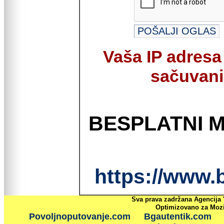
Vaša IP adresa
sačuvani 
BESPLATNI 
https://www.
Sva prava zadržana Agencija 
Optimizovano za Mozil
Povoljnoputovanje.com
Bgautentik.com