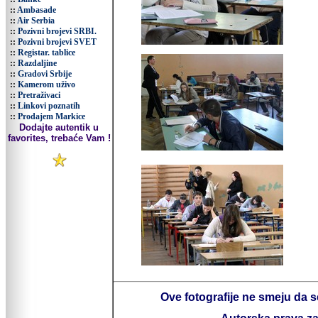
::
Ambasade
::
Air Serbia
::
Pozivni brojevi SRBI.
::
Pozivni brojevi SVET
::
Registar. tablice
::
Razdaljine
::
Gradovi Srbije
::
Kamerom uživo
::
Pretraživaci
::
Linkovi poznatih
::
Prodajem Markice
Dodajte autentik u
favorites, trebaće Vam !
Ove fotografije ne smeju da s