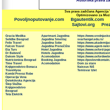
Autorska prava zad
Sva prava zadržana Agencija 
Optimizovano za Mozil
Povoljnoputovanje.com
Bgautentik.com
Sajtovi.org
Prez
Gracia Medika
Apartmani Jagodina
https://www.srednjasko
Selidbe Beograd
Jagodina Smeštaj
svarhangel.edu.rs/
Felix Travel
Jagodina Sobe
https://www.akademija
Falcon Travel
Jagodina Prenočište
https://www.agent-nekr
Eta Turs
Hotel Jagodina
https://www.oxford-jago
Dr Babović
Hotels Jagodina
https://www.institutzas
Dakom Style
Acomodation
https://www.oxfordweb
Nutricionista Beograd
Booking Jagodina
https://poslovnikontakt
Time Travel
Acomodation
Dom za stare
Knjigovodstvo Bonaca
Naissus Niš
Travel4you
Temisvar Izlet
Kombi Prevoz Robe
Operacija Vena
Detektivska Agencija
Šlep Služba
Knjigovodstvo
Beograd
Tela Elektrik