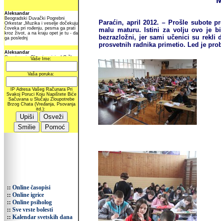
M
Paraćin, april 2012. – Prošle subote 
malu maturu. Istini za volju ovo je bi
bezrazložni, jer sami učenici su rekli 
prosvetnih radnika primetio. Led je pro
::
Online časopisi
::
Online igrice
::
Online psiholog
::
Sve vrste bolesti
::
Kalendar svetskih dana