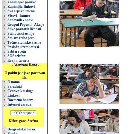
::
Zanimljive poruke
::
Zanimljivi linkovi
::
Sva srpska imena
::
Vicevi - humor
::
Sanovnik - snovi
::
Grupni Popusti - Akcije
::
Slike poznatih ličnosti
::
Stanovnici zemlje
::
Šta sve treba jesti
::
Tačno atomsko vreme
::
Poslednji zemljotresi
::
Srbi u svetu
::
SOS telefoni
::
Kraj interneta
- Aforizam Dana -
U paklu je djavo pozitivan
lik.
::
O nama
::
Saradnici
::
Cenovnik usluga
::
Linkovi
::
Razmena banera
::
Internet zarada
Klikni gore. Srećno
::
Beogradska berza
::
Banke