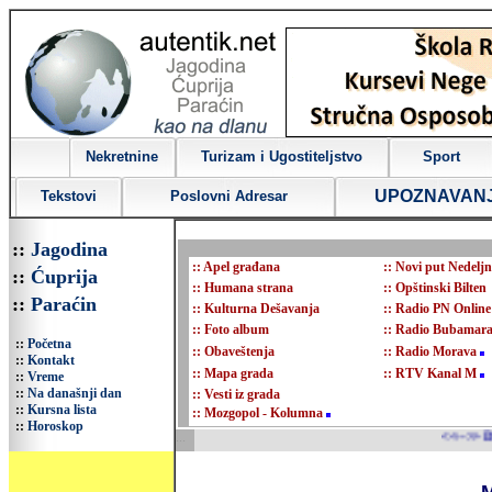
Nekretnine
Turizam i Ugostiteljstvo
Sport
UPOZNAVAN
Tekstovi
Poslovni Adresar
::
Jagodina
::
Apel građana
::
Novi put Nedeljn
::
Ćuprija
::
Humana strana
::
Opštinski Bilten
::
Paraćin
::
Kulturna Dešavanja
::
Radio PN Online
::
Foto album
::
Radio Bubamar
::
Početna
::
Obaveštenja
::
Radio Morava
::
Kontakt
::
Mapa grada
::
RTV Kanal M
::
Vreme
::
Na današnji dan
::
Vesti iz grada
::
Kursna lista
::
Mozgopol - Kolumna
::
Horoskop
...
<<-->> Dobrodošli