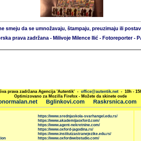
ne smeju da se umnožavaju, štampaju, preuzimaju ili postavl
rska prava zadržana - Milivoje Milence Ilić - Fotoreporter - P
Sva prava zadržana Agencija 'Autentik' -
office@autentik.net
- 10h - 15
Optimizovano za Mozilla Firefox - Možete da skinete ovde
onormalan.net
Bglinkovi.com
Raskrsnica.com
https://www.srednjaskola-svarhangel.edu.rs/
https://www.akademijaoxford.com/
https://www.agent-nekretnine.com/
https://www.oxford-jagodina.rs/
https://www.institutzastranejezike.edu.rs/
ion
https://www.oxfordwebstudio.com/