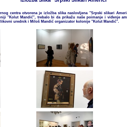
Izložba Slika ''Srpski Slikari Americi''
turnog centra otvorena je izložba slika naslovljena "Srpski slikari Amer
oniji "Kolut Mandić", trebalo bi da prikažu naše poimanje i viđenje am
 likovni urednik i Miloš Mandić organizator kolonije "Kolut Mandić".