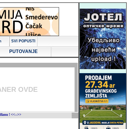
m
SVI POPUSTI
PUTOVANJE
ANER OVDE
>
...