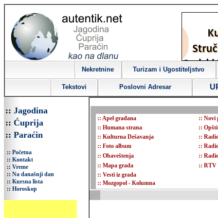
Nekretnine
Turizam i Ugostiteljstvo
U
Tekstovi
Poslovni Adresar
::
Jagodina
::
Apel građana
::
Novi 
::
Ćuprija
::
Humana strana
::
Opšti
::
Paraćin
::
Kulturna Dešavanja
::
Radio
::
Foto album
::
Radi
::
Početna
::
Obaveštenja
::
Radi
::
Kontakt
::
Mapa grada
::
RTV 
::
Vreme
::
Na današnji dan
::
Vesti iz grada
::
Kursna lista
::
Mozgopol - Kolumna
::
Horoskop
...