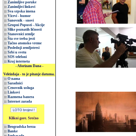
::
Zanimljive poruke
::
Zanimljivi linkovi
::
Sva srpska imena
::
Vicevi - humor
::
Sanovnik - snovi
::
Grupni Popusti - Akcije
::
Slike poznatih ličnosti
::
Stanovnici zemlje
::
Šta sve treba jesti
::
Tačno atomsko vreme
::
Poslednji zemljotresi
::
Srbi u svetu
::
SOS telefoni
::
Kraj interneta
- Aforizam Dana -
Veleizdaja - to je pitanje datuma.
::
O nama
::
Saradnici
::
Cenovnik usluga
::
Linkovi
::
Razmena banera
::
Internet zarada
Klikni gore. Srećno
::
Beogradska berza
::
Banke
::
Ambasade