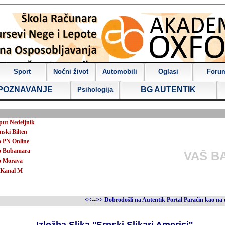
Sport
Noćni život
Automobili
Oglasi
Foru
POZNAVANJE
BG AUTENTIK
Psihologija
put Nedeljnik
nski Bilten
 PN Online
o Bubamara
VAŠ B
o Morava
Kanal M
<<-->> Dobrodošli na Autentik Portal Paraćin kao na dlanu ! <<-->