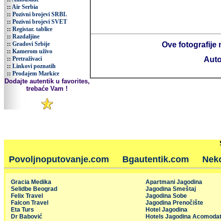
::
Air Serbia
::
Pozivni brojevi SRBI.
::
Pozivni brojevi SVET
::
Registar. tablice
::
Razdaljine
::
Gradovi Srbije
Ove fotografije 
::
Kamerom uživo
::
Pretraživaci
Auto
::
Linkovi poznatih
::
Prodajem Markice
Dodajte autentik u favorites,
trebaće Vam !
Povoljnoputovanje.com
Bgautentik.com
Nek
Gracia Medika
Apartmani Jagodina
Selidbe Beograd
Jagodina Smeštaj
Felix Travel
Jagodina Sobe
Falcon Travel
Jagodina Prenočište
Eta Turs
Hotel Jagodina
Dr Babović
Hotels Jagodina Acomodat