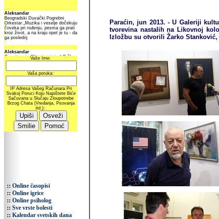
Paraćin, jun 2013. - U Galeriji kul
tvorevina nastalih na Likovnoj kol
Izložbu su otvorili Žarko Stanković,
::
Online časopisi
::
Online igrice
::
Online psiholog
::
Sve vrste bolesti
::
Kalendar svetskih dana