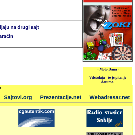
jaju na drugi sajt
araćin
- Moto Dana -
Veleizdaja - to je pitanje
datuma.
h
Sajtovi.org
Prezentacije.net
Webadresar.net