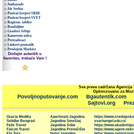
::
Ambasade
::
Air Serbia
::
Pozivni brojevi SRBI.
::
Pozivni brojevi SVET
::
Registar. tablice
::
Razdaljine
::
Gradovi Srbije
::
Kamerom uživo
::
Pretraživaci
::
Linkovi poznatih
::
Prodajem Markice
Dodajte autentik u
favorites, trebaće Vam !
Sva prava zadržana Agencija 
Optimizovano za Mozil
Povoljnoputovanje.com
Bgautentik.com
Sajtovi.org
Prez
Gracia Medika
Apartmani Jagodina
https://www.srednjasko
Selidbe Beograd
Jagodina Smeštaj
svarhangel.edu.rs/
Felix Travel
Jagodina Sobe
https://www.akademija
Falcon Travel
Jagodina Prenočište
https://www.agent-nekr
Eta Turs
Hotel Jagodina
https://www.oxford-jago