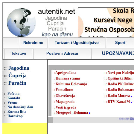
Nekretnine
Turizam i Ugostiteljstvo
Sport
UPOZNAVAN
Tekstovi
Poslovni Adresar
::
Jagodina
::
Apel građana
::
Novi put Nedeljn
::
Ćuprija
::
Humana strana
::
Opštinski Bilten
::
Paraćin
::
Kulturna Dešavanja
::
Radio PN Online
::
Foto album
::
Radio Bubamar
::
Početna
::
Obaveštenja
::
Radio Morava
::
Kontakt
::
Mapa grada
::
RTV Kanal M
::
Vreme
::
Na današnji dan
::
Vesti iz grada
::
Kursna lista
::
Mozgopol - Kolumna
::
Horoskop
...
<<-->> Dobrodošli