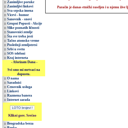
::
Zanimljive poruke
::
Zanimljivi linkovi
Paraćin je danas etnički raseljen i u njemu žive lj
::
Sva srpska imena
::
Vicevi - humor
::
Sanovnik - snovi
::
Grupni Popusti - Akcije
::
Slike poznatih ličnosti
::
Stanovnici zemlje
::
Šta sve treba jesti
::
Tačno atomsko vreme
::
Poslednji zemljotresi
::
Srbi u svetu
::
SOS telefoni
::
Kraj interneta
- Aforizam Dana -
Svi smo mi mrtvaci na
dopustu.
::
O nama
::
Saradnici
::
Cenovnik usluga
::
Linkovi
::
Razmena banera
::
Internet zarada
Klikni gore. Srećno
::
Beogradska berza
::
Banke