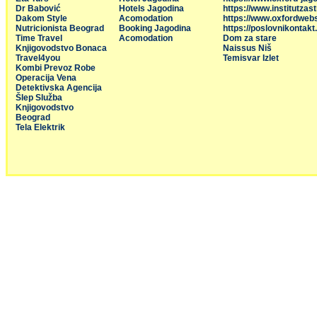
Dr Babović
Hotels Jagodina
https://www.institutzas
Dakom Style
Acomodation
https://www.oxfordweb
Nutricionista Beograd
Booking Jagodina
https://poslovnikontakt
Time Travel
Acomodation
Dom za stare
Knjigovodstvo Bonaca
Naissus Niš
Travel4you
Temisvar Izlet
Kombi Prevoz Robe
Operacija Vena
Detektivska Agencija
Šlep Služba
Knjigovodstvo
Beograd
Tela Elektrik