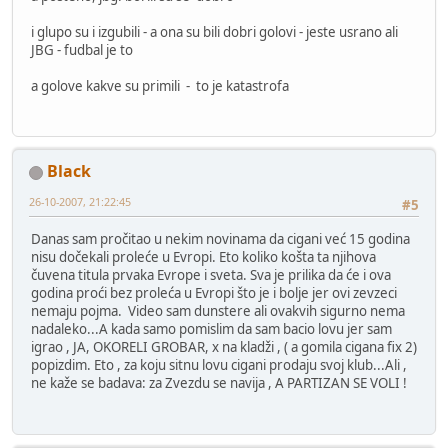
i glupo su i izgubili - a ona su bili dobri golovi - jeste usrano ali
JBG - fudbal je to
a golove kakve su primili - to je katastrofa
Black
26-10-2007, 21:22:45
#5
Danas sam pročitao u nekim novinama da cigani već 15 godina
nisu dočekali proleće u Evropi. Eto koliko košta ta njihova
čuvena titula prvaka Evrope i sveta. Sva je prilika da će i ova
godina proći bez proleća u Evropi što je i bolje jer ovi zevzeci
nemaju pojma. Video sam dunstere ali ovakvih sigurno nema
nadaleko...A kada samo pomislim da sam bacio lovu jer sam
igrao , JA, OKORELI GROBAR, x na kladži , ( a gomila cigana fix 2)
popizdim. Eto , za koju sitnu lovu cigani prodaju svoj klub...Ali ,
ne kaže se badava: za Zvezdu se navija , A PARTIZAN SE VOLI !