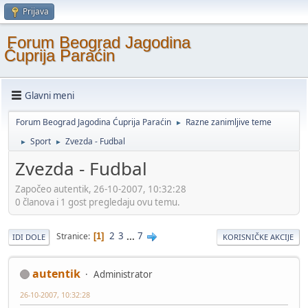
Prijava
Forum Beograd Jagodina
Ćuprija Paraćin
Glavni meni
Forum Beograd Jagodina Ćuprija Paraćin
Razne zanimljive teme
►
Sport
Zvezda - Fudbal
►
►
Zvezda - Fudbal
Započeo autentik, 26-10-2007, 10:32:28
0 članova i 1 gost pregledaju ovu temu.
2
3
...
7
Stranice
1
IDI DOLE
KORISNIČKE AKCIJE
autentik
Administrator
26-10-2007, 10:32:28