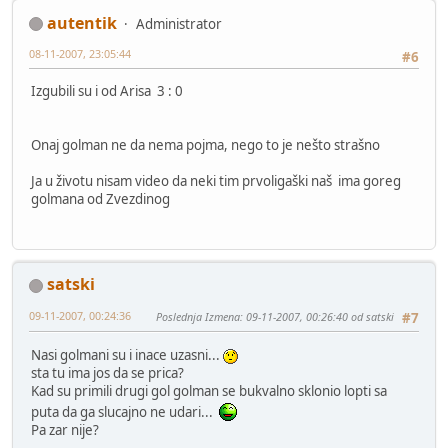
autentik
Administrator
08-11-2007, 23:05:44
#6
Izgubili su i od Arisa 3 : 0
Onaj golman ne da nema pojma, nego to je nešto strašno
Ja u životu nisam video da neki tim prvoligaški naš ima goreg
golmana od Zvezdinog
satski
09-11-2007, 00:24:36
Poslednja Izmena
: 09-11-2007, 00:26:40 od satski
#7
Nasi golmani su i inace uzasni...
sta tu ima jos da se prica?
Kad su primili drugi gol golman se bukvalno sklonio lopti sa
puta da ga slucajno ne udari...
Pa zar nije?