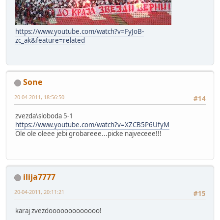
https://www.youtube.com/watch?v=FyJoB-
zc_ak&feature=related
Sone
20-04-2011, 18:56:50
#14
zvezda\sloboda 5-1
https://www.youtube.com/watch?v=XZCB5P6UfyM
Ole ole oleee jebi grobareee...picke najveceee!!!
ilija7777
20-04-2011, 20:11:21
#15
karaj zvezdooooooooooooo!