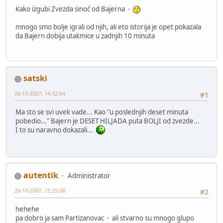
Kako izgubi Zvezda sinoć od Bajerna -
mnogo smo bolje igrali od njih, ali eto istorija je opet pokazala
da Bajern dobija utakmice u zadnjih 10 minuta
satski
26-10-2007, 14:32:04
#1
Ma sto se svi uvek vade... Kao "u poslednjih deset minuta
pobedio..." Bajern je DESET HILJADA puta BOLJI od zvezde...
I to su naravno dokazali...
autentik
Administrator
26-10-2007, 15:25:08
#2
hehehe
pa dobro ja sam Partizanovac - ali stvarno su mnogo glupo