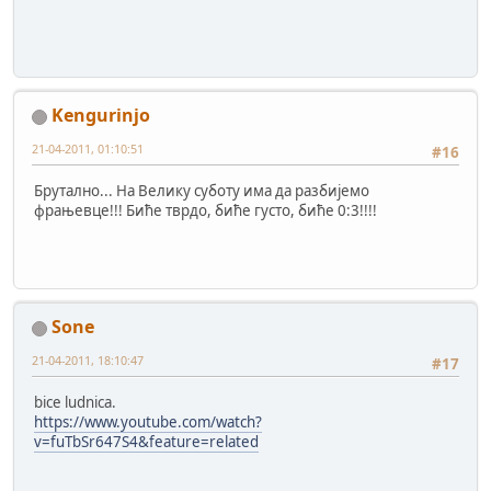
Kengurinjo
21-04-2011, 01:10:51
#16
Брутално... На Велику суботу има да разбијемо
фрањевце!!! Биће тврдо, биће густо, биће 0:3!!!!
Sone
21-04-2011, 18:10:47
#17
bice ludnica.
https://www.youtube.com/watch?
v=fuTbSr647S4&feature=related