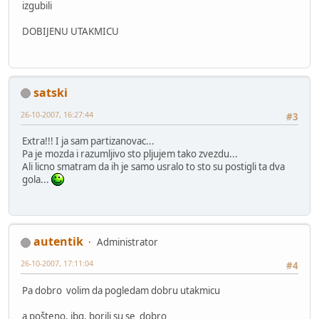
izgubili
DOBIJENU UTAKMICU
satski
26-10-2007, 16:27:44
#3
Extra!!! I ja sam partizanovac...
Pa je mozda i razumljivo sto pljujem tako zvezdu...
Ali licno smatram da ih je samo usralo to sto su postigli ta dva
gola...
autentik
Administrator
26-10-2007, 17:11:04
#4
Pa dobro volim da pogledam dobru utakmicu
a pošteno, jbg. borili su se dobro