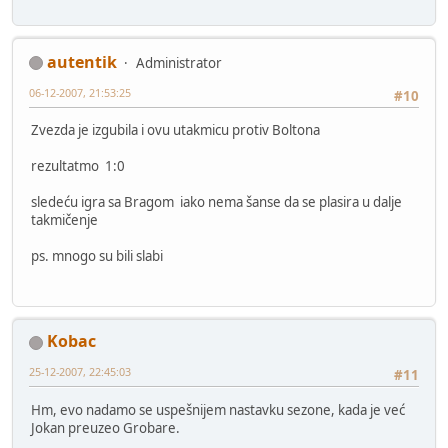
autentik
Administrator
06-12-2007, 21:53:25
#10
Zvezda je izgubila i ovu utakmicu protiv Boltona
rezultatmo 1:0
sledeću igra sa Bragom iako nema šanse da se plasira u dalje
takmičenje
ps. mnogo su bili slabi
Kobac
25-12-2007, 22:45:03
#11
Hm, evo nadamo se uspešnijem nastavku sezone, kada je već
Jokan preuzeo Grobare.