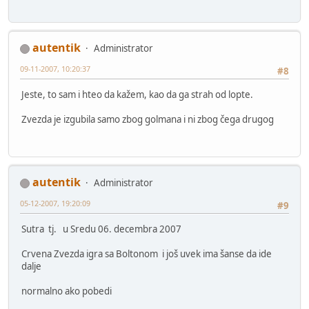
autentik
Administrator
09-11-2007, 10:20:37
#8
Jeste, to sam i hteo da kažem, kao da ga strah od lopte.
Zvezda je izgubila samo zbog golmana i ni zbog čega drugog
autentik
Administrator
05-12-2007, 19:20:09
#9
Sutra tj. u Sredu 06. decembra 2007
Crvena Zvezda igra sa Boltonom i još uvek ima šanse da ide
dalje
normalno ako pobedi