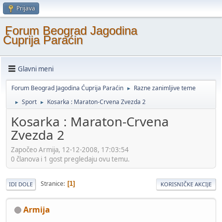
Prijava
Forum Beograd Jagodina
Ćuprija Paraćin
Glavni meni
Forum Beograd Jagodina Ćuprija Paraćin
Razne zanimljive teme
►
Sport
Kosarka : Maraton-Crvena Zvezda 2
►
►
Kosarka : Maraton-Crvena
Zvezda 2
Započeo Armija, 12-12-2008, 17:03:54
0 članova i 1 gost pregledaju ovu temu.
Stranice
1
IDI DOLE
KORISNIČKE AKCIJE
Armija