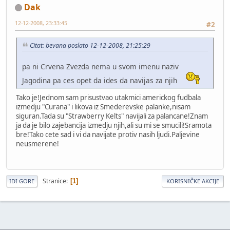
Dak
12-12-2008, 23:33:45
#2
Citat: bevana poslato 12-12-2008, 21:25:29
pa ni Crvena Zvezda nema u svom imenu naziv
Jagodina pa ces opet da ides da navijas za njih
Tako je!Jednom sam prisustvao utakmici americkog fudbala
izmedju "Curana" i likova iz Smederevske palanke,nisam
siguran.Tada su "Strawberry Kelts" navijali za palancane!Znam
ja da je bilo zajebancija izmedju njih,ali su mi se smucili!Sramota
bre!Tako cete sad i vi da navijate protiv nasih ljudi.Paljevine
neusmerene!
Stranice
1
IDI GORE
KORISNIČKE AKCIJE