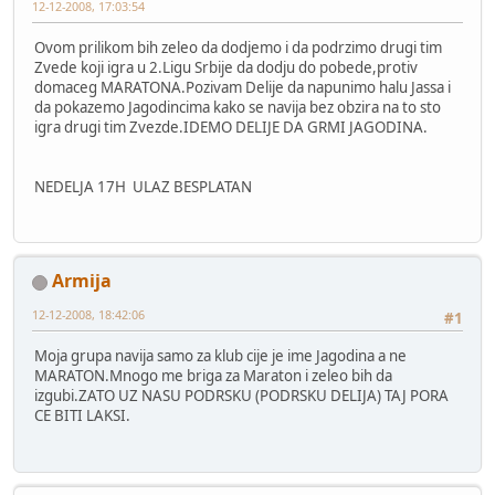
12-12-2008, 17:03:54
Ovom prilikom bih zeleo da dodjemo i da podrzimo drugi tim
Zvede koji igra u 2.Ligu Srbije da dodju do pobede,protiv
domaceg MARATONA.Pozivam Delije da napunimo halu Jassa i
da pokazemo Jagodincima kako se navija bez obzira na to sto
igra drugi tim Zvezde.IDEMO DELIJE DA GRMI JAGODINA.
NEDELJA 17H ULAZ BESPLATAN
Armija
12-12-2008, 18:42:06
#1
Moja grupa navija samo za klub cije je ime Jagodina a ne
MARATON.Mnogo me briga za Maraton i zeleo bih da
izgubi.ZATO UZ NASU PODRSKU (PODRSKU DELIJA) TAJ PORA
CE BITI LAKSI.