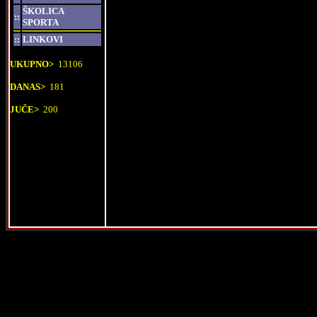
ŠKOLICA
::
SPORTA
::
LINKOVI
UKUPNO>
13106
DANAS>
181
JUČE>
200