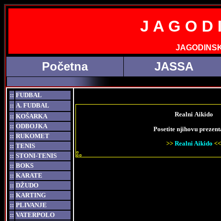
J A G O D I
JAGODINSK
Početna
JASSA
::
FUDBAL
::
A. FUDBAL
Realni Aikido
::
KOŠARKA
::
ODBOJKA
Posetite njihovu prezent
::
RUKOMET
>>
Realni Aikido
<<
::
TENIS
::
STONI-TENIS
::
BOKS
::
KARATE
::
DŽUDO
::
KARTING
::
PLIVANJE
::
VATERPOLO