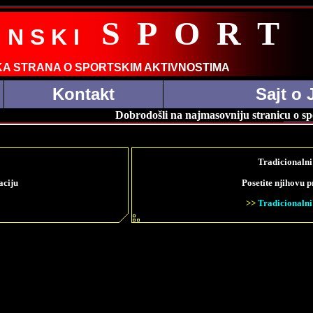
S
P
O
R
T
 N S K I
A STRANA O SPORTSKIM AKTIVNOSTIMA
Kontakt
Sajt o 
Dobrodošli na najmasovniju stranicu o sportu 
Tradicionalni
aciju
Posetite njihovu p
>>
Tradicionalni