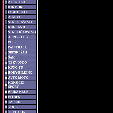
::
ATLETIKA
::
KIK BOKS
::
FIGHT CLUB
::
AIKIDO
::
STRELJAŠTVO
::
KUGLANJE
::
STRELIČARSTVO
::
AERO-KLUB
::
PLES
::
PAINTBALL
::
SRPSKI ŠAH
::
ŠAH
::
TEKVONDO
::
KUNG-FU
::
BODY BILDING
::
AUTO MOTO
KONJIČKI
::
SPORT
::
BRIDŽ KLUB
::
FITNES
::
TAI CHI
::
YOGA
::
TRIATLON