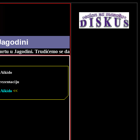
Jagodini
u Jagodini. Trudićemo se da vas na vreme obavestimo o svim zanimlj
 Aikido
rezentaciju
 Aikido
<<