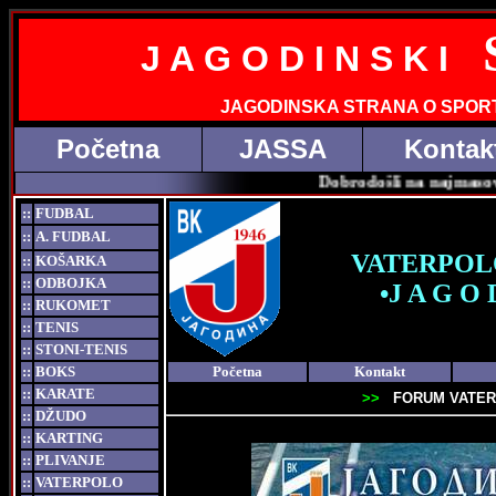
J A G O D I N S K I
JAGODINSKA STRANA O SPOR
Početna
JASSA
Kontak
Dobrodošli na najmasovniju s
::
FUDBAL
::
A. FUDBAL
VATERPO
::
KOŠARKA
::
ODBOJKA
•J A G O 
::
RUKOMET
::
TENIS
::
STONI-TENIS
::
BOKS
Početna
Kontakt
::
KARATE
>>
FORUM VATER
::
DŽUDO
::
KARTING
::
PLIVANJE
::
VATERPOLO