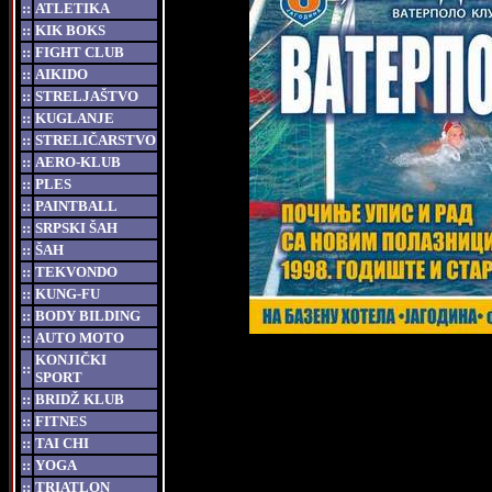
::
ATLETIKA
::
KIK BOKS
::
FIGHT CLUB
::
AIKIDO
::
STRELJAŠTVO
::
KUGLANJE
::
STRELIČARSTVO
::
AERO-KLUB
::
PLES
::
PAINTBALL
::
SRPSKI ŠAH
::
ŠAH
::
TEKVONDO
::
KUNG-FU
::
BODY BILDING
::
AUTO MOTO
KONJIČKI
::
SPORT
::
BRIDŽ KLUB
::
FITNES
::
TAI CHI
::
YOGA
::
TRIATLON