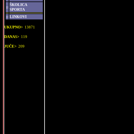
ŠKOLICA
::
SPORTA
::
LINKOVI
UKUPNO>
13871
DANAS>
119
JUČE>
209