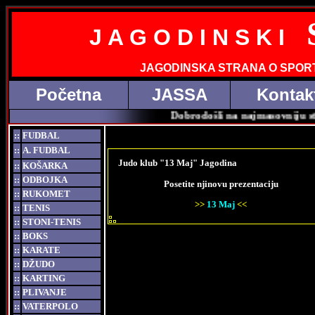
J A G O D I N S K I
JAGODINSKA STRANA O SPOR
Početna
JASSA
Kontak
Dobrodošli na najmasovniju strani
::
FUDBAL
::
A. FUDBAL
Judo
klub "13 Maj" Jagodina
::
KOŠARKA
::
ODBOJKA
Posetite njinovu prezentaciju
::
RUKOMET
>>
13 Maj
<<
::
TENIS
::
STONI-TENIS
::
BOKS
::
KARATE
::
DŽUDO
::
KARTING
::
PLIVANJE
::
VATERPOLO