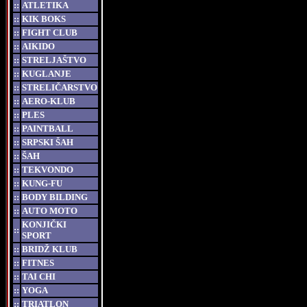
::
ATLETIKA
::
KIK BOKS
::
FIGHT CLUB
::
AIKIDO
::
STRELJAŠTVO
::
KUGLANJE
::
STRELIČARSTVO
::
AERO-KLUB
::
PLES
::
PAINTBALL
::
SRPSKI ŠAH
::
ŠAH
::
TEKVONDO
::
KUNG-FU
::
BODY BILDING
::
AUTO MOTO
KONJIČKI
::
SPORT
::
BRIDŽ KLUB
::
FITNES
::
TAI CHI
::
YOGA
::
TRIATLON