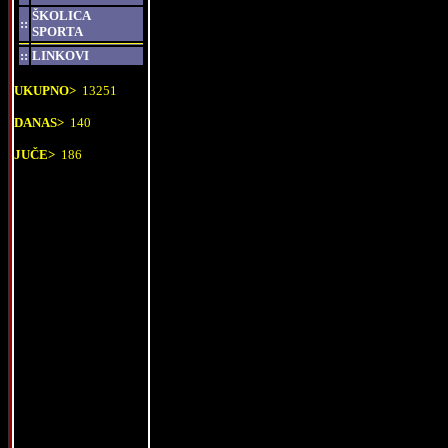
ŠKOLICA
::
SPORTA
::
LINKOVI
UKUPNO>
13251
DANAS>
140
JUČE>
186